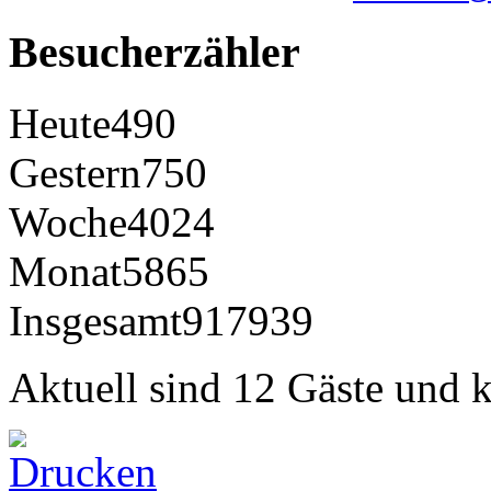
Besucherzähler
Heute
490
Gestern
750
Woche
4024
Monat
5865
Insgesamt
917939
Aktuell sind 12 Gäste und k