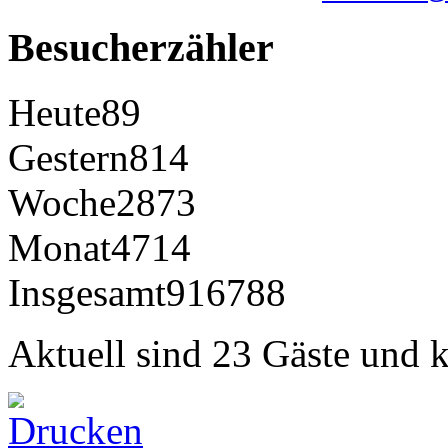
Besucherzähler
Heute
89
Gestern
814
Woche
2873
Monat
4714
Insgesamt
916788
Aktuell sind 23 Gäste und k