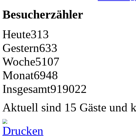
Besucherzähler
Heute
313
Gestern
633
Woche
5107
Monat
6948
Insgesamt
919022
Aktuell sind 15 Gäste und k