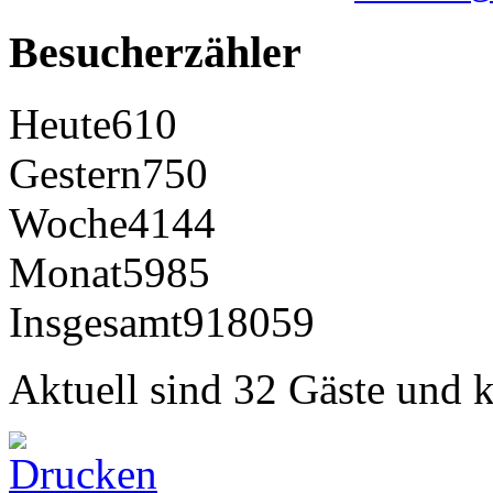
Besucherzähler
Heute
610
Gestern
750
Woche
4144
Monat
5985
Insgesamt
918059
Aktuell sind 32 Gäste und k