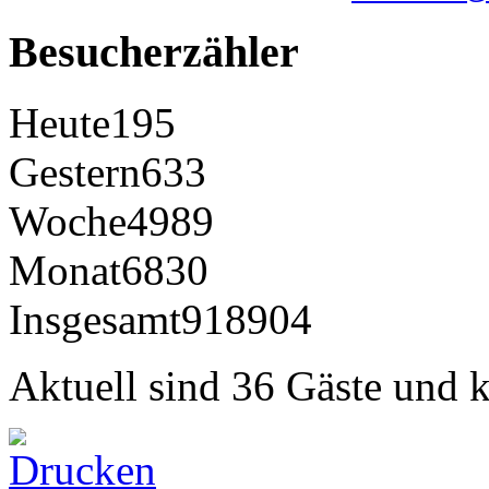
Besucherzähler
Heute
195
Gestern
633
Woche
4989
Monat
6830
Insgesamt
918904
Aktuell sind 36 Gäste und k