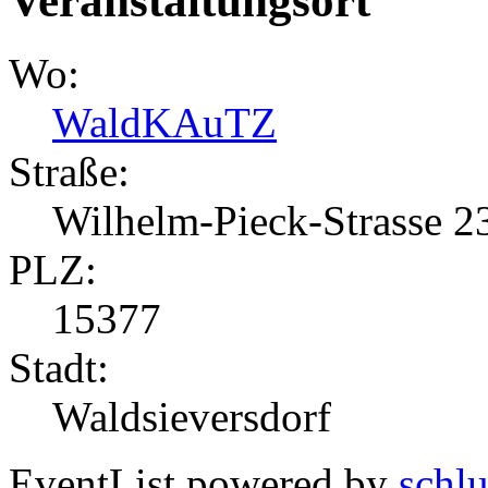
Veranstaltungsort
Wo:
WaldKAuTZ
Straße:
Wilhelm-Pieck-Strasse 2
PLZ:
15377
Stadt:
Waldsieversdorf
EventList powered by
schlu