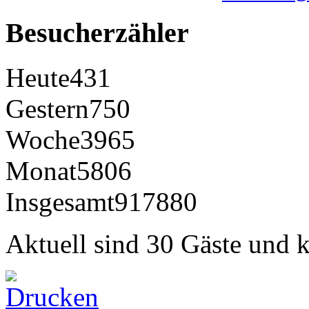
Besucherzähler
Heute
431
Gestern
750
Woche
3965
Monat
5806
Insgesamt
917880
Aktuell sind 30 Gäste und k