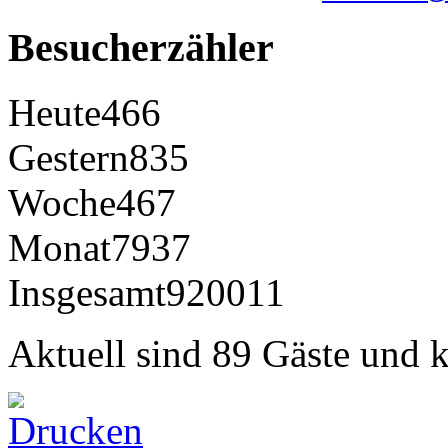
Besucherzähler
Heute
466
Gestern
835
Woche
467
Monat
7937
Insgesamt
920011
Aktuell sind 89 Gäste und k