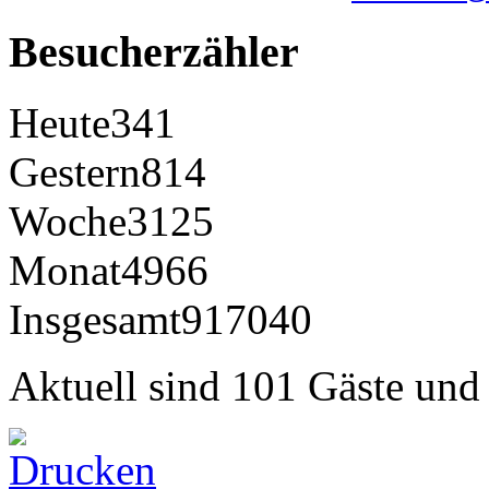
Besucherzähler
Heute
341
Gestern
814
Woche
3125
Monat
4966
Insgesamt
917040
Aktuell sind 101 Gäste und 