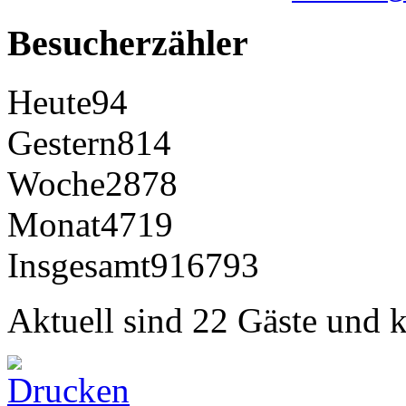
Besucherzähler
Heute
94
Gestern
814
Woche
2878
Monat
4719
Insgesamt
916793
Aktuell sind 22 Gäste und k