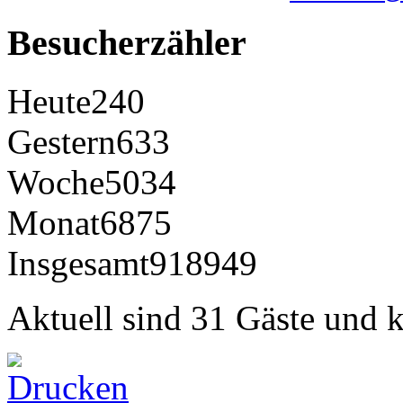
Besucherzähler
Heute
240
Gestern
633
Woche
5034
Monat
6875
Insgesamt
918949
Aktuell sind 31 Gäste und k