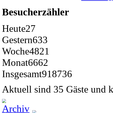
Besucherzähler
Heute
27
Gestern
633
Woche
4821
Monat
6662
Insgesamt
918736
Aktuell sind 35 Gäste und k