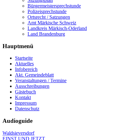
Sitzungsplan
Bürgermeistersprechstunde
Polizeisprechstunde
Ortsrecht / Satzungen
Amt Märkische Schweiz
Landkreis Märkisch-Oderland
Land Brandenburg
Hauptmenü
Startseite
Aktuelles
Infobereich
Akt. Gemeindeblatt
Veranstaltungen / Termine
Ausschreibungen
Gästebuch
Kontakt
Impressum
Datenschutz
Audioguide
Waldsieversdorf
EINST UND JETZT