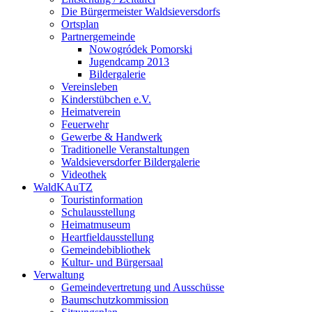
Die Bürgermeister Waldsieversdorfs
Ortsplan
Partnergemeinde
Nowogródek Pomorski
Jugendcamp 2013
Bildergalerie
Vereinsleben
Kinderstübchen e.V.
Heimatverein
Feuerwehr
Gewerbe & Handwerk
Traditionelle Veranstaltungen
Waldsieversdorfer Bildergalerie
Videothek
WaldKAuTZ
Touristinformation
Schulausstellung
Heimatmuseum
Heartfieldausstellung
Gemeindebibliothek
Kultur- und Bürgersaal
Verwaltung
Gemeindevertretung und Ausschüsse
Baumschutzkommission