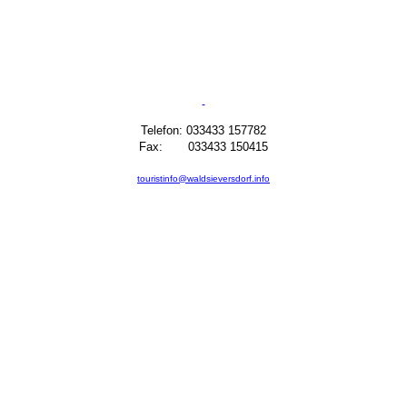
Telefon: 033433 157782
Fax: 033433 150415
touristinfo@waldsieversdorf.info