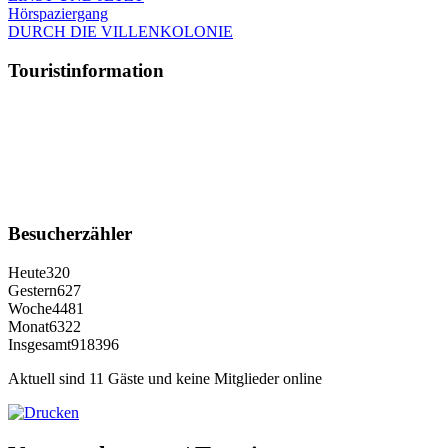
Hörspaziergang
DURCH DIE VILLENKOLONIE
Touristinformation
Besucherzähler
Heute
320
Gestern
627
Woche
4481
Monat
6322
Insgesamt
918396
Aktuell sind 11 Gäste und keine Mitglieder online