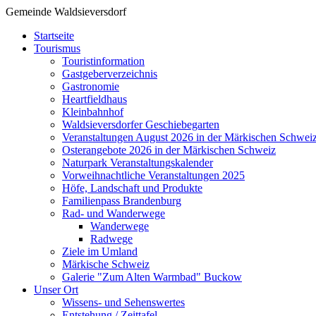
Gemeinde Waldsieversdorf
Startseite
Tourismus
Touristinformation
Gastgeberverzeichnis
Gastronomie
Heartfieldhaus
Kleinbahnhof
Waldsieversdorfer Geschiebegarten
Veranstaltungen August 2026 in der Märkischen Schwei
Osterangebote 2026 in der Märkischen Schweiz
Naturpark Veranstaltungskalender
Vorweihnachtliche Veranstaltungen 2025
Höfe, Landschaft und Produkte
Familienpass Brandenburg
Rad- und Wanderwege
Wanderwege
Radwege
Ziele im Umland
Märkische Schweiz
Galerie "Zum Alten Warmbad" Buckow
Unser Ort
Wissens- und Sehenswertes
Entstehung / Zeittafel