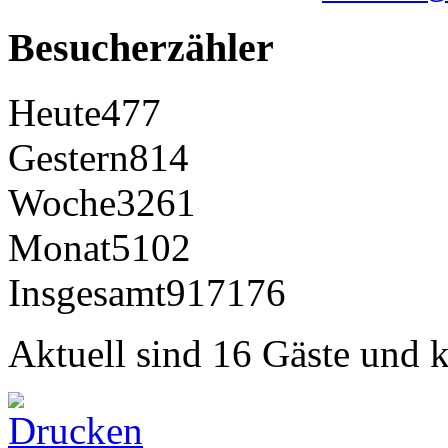
Besucherzähler
Heute
477
Gestern
814
Woche
3261
Monat
5102
Insgesamt
917176
Aktuell sind 16 Gäste und k