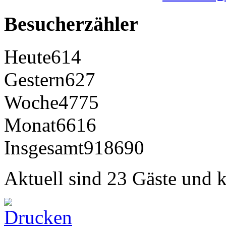
Besucherzähler
Heute
614
Gestern
627
Woche
4775
Monat
6616
Insgesamt
918690
Aktuell sind 23 Gäste und k