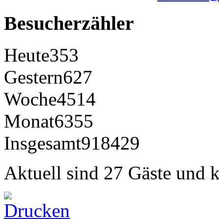
Besucherzähler
Heute
353
Gestern
627
Woche
4514
Monat
6355
Insgesamt
918429
Aktuell sind 27 Gäste und k