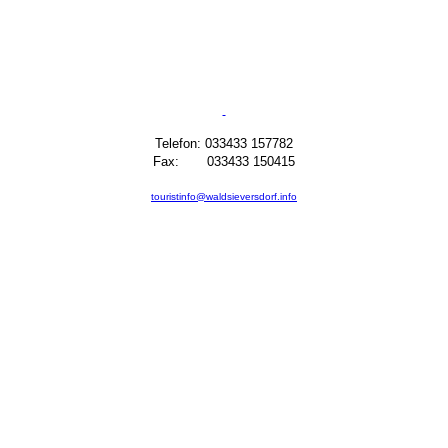
Telefon: 033433 157782
Fax: 033433 150415
touristinfo@waldsieversdorf.info