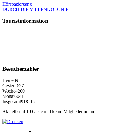
Hörspaziergang
DURCH DIE VILLENKOLONIE
Touristinformation
Besucherzähler
Heute
39
Gestern
627
Woche
4200
Monat
6041
Insgesamt
918115
Aktuell sind 19 Gäste und keine Mitglieder online