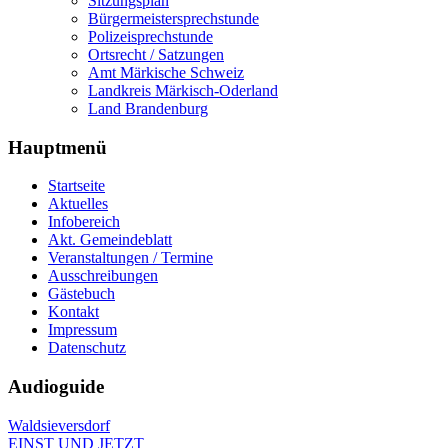
Sitzungsplan
Bürgermeistersprechstunde
Polizeisprechstunde
Ortsrecht / Satzungen
Amt Märkische Schweiz
Landkreis Märkisch-Oderland
Land Brandenburg
Hauptmenü
Startseite
Aktuelles
Infobereich
Akt. Gemeindeblatt
Veranstaltungen / Termine
Ausschreibungen
Gästebuch
Kontakt
Impressum
Datenschutz
Audioguide
Waldsieversdorf
EINST UND JETZT