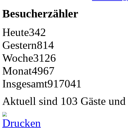
Besucherzähler
Heute
342
Gestern
814
Woche
3126
Monat
4967
Insgesamt
917041
Aktuell sind 103 Gäste und 