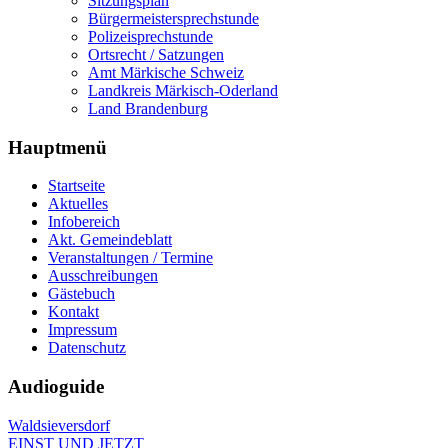
Sitzungsplan
Bürgermeistersprechstunde
Polizeisprechstunde
Ortsrecht / Satzungen
Amt Märkische Schweiz
Landkreis Märkisch-Oderland
Land Brandenburg
Hauptmenü
Startseite
Aktuelles
Infobereich
Akt. Gemeindeblatt
Veranstaltungen / Termine
Ausschreibungen
Gästebuch
Kontakt
Impressum
Datenschutz
Audioguide
Waldsieversdorf
EINST UND JETZT