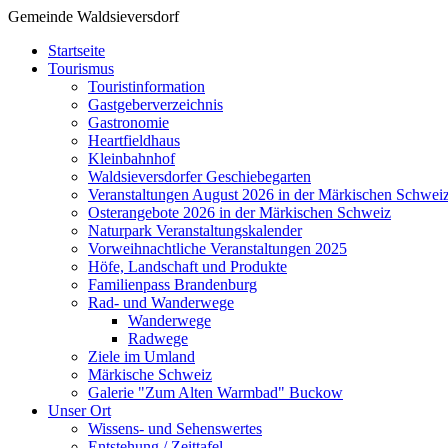
Gemeinde Waldsieversdorf
Startseite
Tourismus
Touristinformation
Gastgeberverzeichnis
Gastronomie
Heartfieldhaus
Kleinbahnhof
Waldsieversdorfer Geschiebegarten
Veranstaltungen August 2026 in der Märkischen Schwei
Osterangebote 2026 in der Märkischen Schweiz
Naturpark Veranstaltungskalender
Vorweihnachtliche Veranstaltungen 2025
Höfe, Landschaft und Produkte
Familienpass Brandenburg
Rad- und Wanderwege
Wanderwege
Radwege
Ziele im Umland
Märkische Schweiz
Galerie "Zum Alten Warmbad" Buckow
Unser Ort
Wissens- und Sehenswertes
Entstehung / Zeittafel