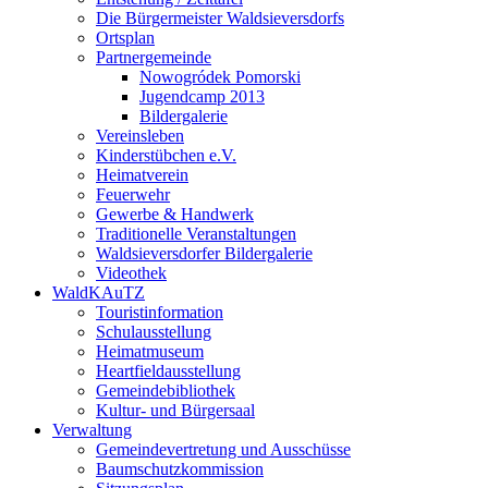
Die Bürgermeister Waldsieversdorfs
Ortsplan
Partnergemeinde
Nowogródek Pomorski
Jugendcamp 2013
Bildergalerie
Vereinsleben
Kinderstübchen e.V.
Heimatverein
Feuerwehr
Gewerbe & Handwerk
Traditionelle Veranstaltungen
Waldsieversdorfer Bildergalerie
Videothek
WaldKAuTZ
Touristinformation
Schulausstellung
Heimatmuseum
Heartfieldausstellung
Gemeindebibliothek
Kultur- und Bürgersaal
Verwaltung
Gemeindevertretung und Ausschüsse
Baumschutzkommission