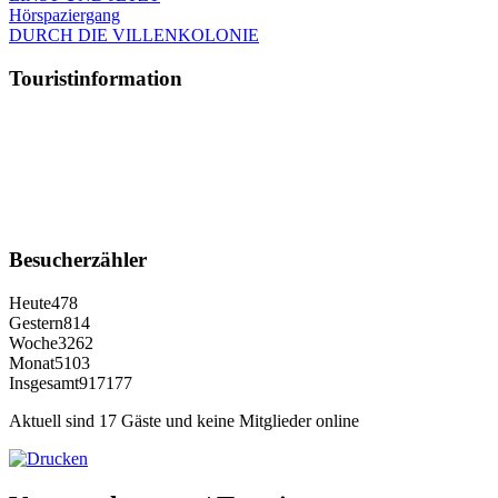
Hörspaziergang
DURCH DIE VILLENKOLONIE
Touristinformation
Besucherzähler
Heute
478
Gestern
814
Woche
3262
Monat
5103
Insgesamt
917177
Aktuell sind 17 Gäste und keine Mitglieder online