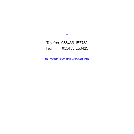
Telefon: 033433 157782
Fax: 033433 150415
touristinfo@waldsieversdorf.info