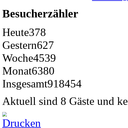
Besucherzähler
Heute
378
Gestern
627
Woche
4539
Monat
6380
Insgesamt
918454
Aktuell sind 8 Gäste und ke