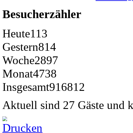
Besucherzähler
Heute
113
Gestern
814
Woche
2897
Monat
4738
Insgesamt
916812
Aktuell sind 27 Gäste und k