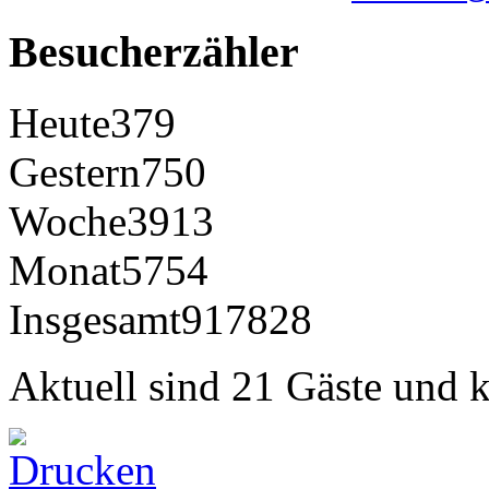
Besucherzähler
Heute
379
Gestern
750
Woche
3913
Monat
5754
Insgesamt
917828
Aktuell sind 21 Gäste und k