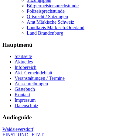
Sitzungsplan
Bürgermeistersprechstunde
Polizeisprechstunde
Ortsrecht / Satzungen
Amt Märkische Schweiz
Landkreis Märkisch-Oderland
Land Brandenburg
Hauptmenü
Startseite
Aktuelles
Infobereich
Akt. Gemeindeblatt
Veranstaltungen / Termine
Ausschreibungen
Gästebuch
Kontakt
Impressum
Datenschutz
Audioguide
Waldsieversdorf
EINST UND JETZT