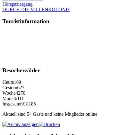
Hörspaziergang
DURCH DIE VILLENKOLONIE
Touristinformation
Besucherzähler
Heute
109
Gestern
627
Woche
4270
Monat
6111
Insgesamt
918185
Aktuell sind 54 Gäste und keine Mitglieder online