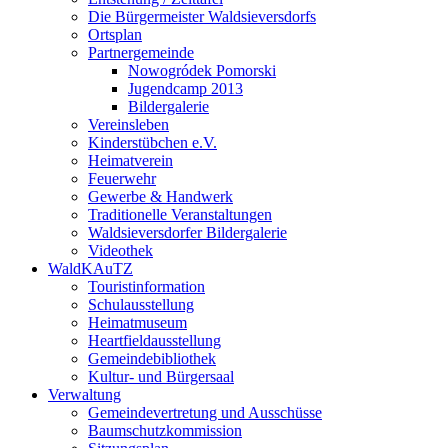
Die Bürgermeister Waldsieversdorfs
Ortsplan
Partnergemeinde
Nowogródek Pomorski
Jugendcamp 2013
Bildergalerie
Vereinsleben
Kinderstübchen e.V.
Heimatverein
Feuerwehr
Gewerbe & Handwerk
Traditionelle Veranstaltungen
Waldsieversdorfer Bildergalerie
Videothek
WaldKAuTZ
Touristinformation
Schulausstellung
Heimatmuseum
Heartfieldausstellung
Gemeindebibliothek
Kultur- und Bürgersaal
Verwaltung
Gemeindevertretung und Ausschüsse
Baumschutzkommission