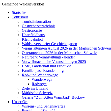
Gemeinde Waldsieversdorf
Startseite
Tourismus
Touristinformation
Gastgeberverzeichnis
Gastronomie
Heartfieldhaus
Kleinbahnhof
Waldsieversdorfer Geschiebegarten
Veranstaltungen August 2026 in der Märkischen Schwei
Osterangebote 2026 in der Märkischen Schweiz
Naturpark Veranstaltungskalender
Vorweihnachtliche Veranstaltungen 2025
Höfe, Landschaft und Produkte
Familienpass Brandenburg
Rad- und Wanderwege
Wanderwege
Radwege
Ziele im Umland
Märkische Schweiz
Galerie "Zum Alten Warmbad" Buckow
Unser Ort
Wissens- und Sehenswertes
Entstehung / Zeittafel