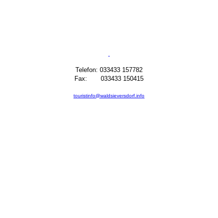
Telefon: 033433 157782
Fax: 033433 150415
touristinfo@waldsieversdorf.info