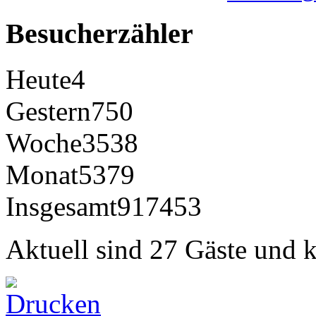
Besucherzähler
Heute
4
Gestern
750
Woche
3538
Monat
5379
Insgesamt
917453
Aktuell sind 27 Gäste und k