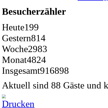
Besucherzähler
Heute
199
Gestern
814
Woche
2983
Monat
4824
Insgesamt
916898
Aktuell sind 88 Gäste und k