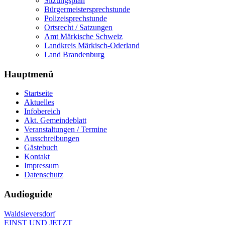
Sitzungsplan
Bürgermeistersprechstunde
Polizeisprechstunde
Ortsrecht / Satzungen
Amt Märkische Schweiz
Landkreis Märkisch-Oderland
Land Brandenburg
Hauptmenü
Startseite
Aktuelles
Infobereich
Akt. Gemeindeblatt
Veranstaltungen / Termine
Ausschreibungen
Gästebuch
Kontakt
Impressum
Datenschutz
Audioguide
Waldsieversdorf
EINST UND JETZT