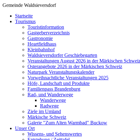
Gemeinde Waldsieversdorf
Startseite
Tourismus
Touristinformation
Gastgeberverzeichnis
Gastronomie
Heartfieldhaus
Kleinbahnhof
Waldsieversdorfer Geschiebegarten
Veranstaltungen August 2026 in der Märkischen Schwei
Osterangebote 2026 in der Märkischen Schweiz
Naturpark Veranstaltungskalender
Vorweihnachtliche Veranstaltungen 2025
Höfe, Landschaft und Produkte
Familienpass Brandenburg
Rad- und Wanderwege
Wanderwege
Radwege
Ziele im Umland
Märkische Schweiz
Galerie "Zum Alten Warmbad" Buckow
Unser Ort
Wissens- und Sehenswertes
Entstehung / Zeittafel