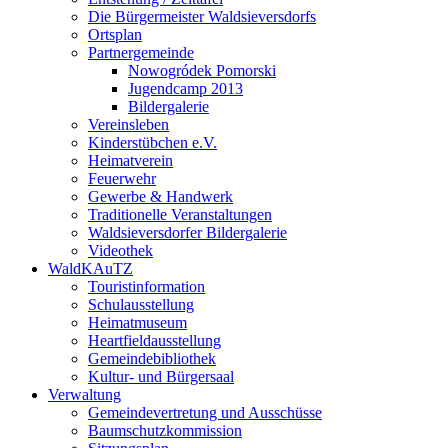
Die Bürgermeister Waldsieversdorfs
Ortsplan
Partnergemeinde
Nowogródek Pomorski
Jugendcamp 2013
Bildergalerie
Vereinsleben
Kinderstübchen e.V.
Heimatverein
Feuerwehr
Gewerbe & Handwerk
Traditionelle Veranstaltungen
Waldsieversdorfer Bildergalerie
Videothek
WaldKAuTZ
Touristinformation
Schulausstellung
Heimatmuseum
Heartfieldausstellung
Gemeindebibliothek
Kultur- und Bürgersaal
Verwaltung
Gemeindevertretung und Ausschüsse
Baumschutzkommission