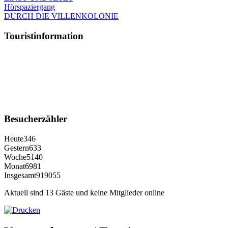
Hörspaziergang
DURCH DIE VILLENKOLONIE
Touristinformation
Besucherzähler
Heute
346
Gestern
633
Woche
5140
Monat
6981
Insgesamt
919055
Aktuell sind 13 Gäste und keine Mitglieder online