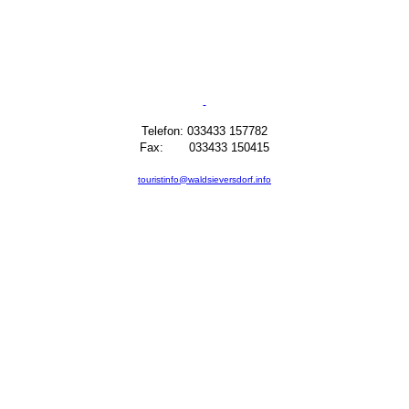
Telefon: 033433 157782
Fax: 033433 150415
touristinfo@waldsieversdorf.info