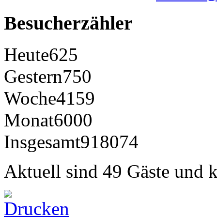
Besucherzähler
Heute
625
Gestern
750
Woche
4159
Monat
6000
Insgesamt
918074
Aktuell sind 49 Gäste und k