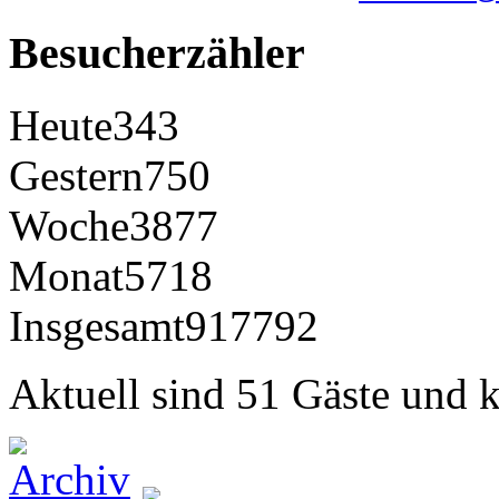
Besucherzähler
Heute
343
Gestern
750
Woche
3877
Monat
5718
Insgesamt
917792
Aktuell sind 51 Gäste und k