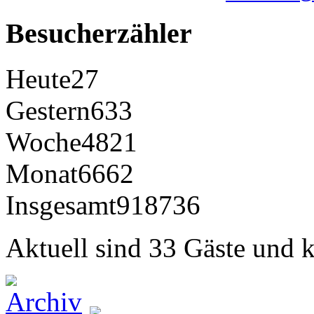
Besucherzähler
Heute
27
Gestern
633
Woche
4821
Monat
6662
Insgesamt
918736
Aktuell sind 33 Gäste und k