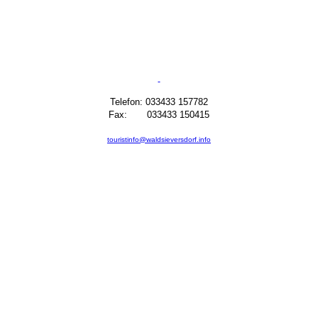
Telefon: 033433 157782
Fax: 033433 150415
touristinfo@waldsieversdorf.info