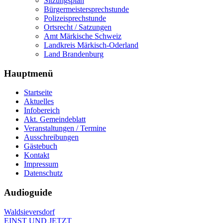
Sitzungsplan
Bürgermeistersprechstunde
Polizeisprechstunde
Ortsrecht / Satzungen
Amt Märkische Schweiz
Landkreis Märkisch-Oderland
Land Brandenburg
Hauptmenü
Startseite
Aktuelles
Infobereich
Akt. Gemeindeblatt
Veranstaltungen / Termine
Ausschreibungen
Gästebuch
Kontakt
Impressum
Datenschutz
Audioguide
Waldsieversdorf
EINST UND JETZT