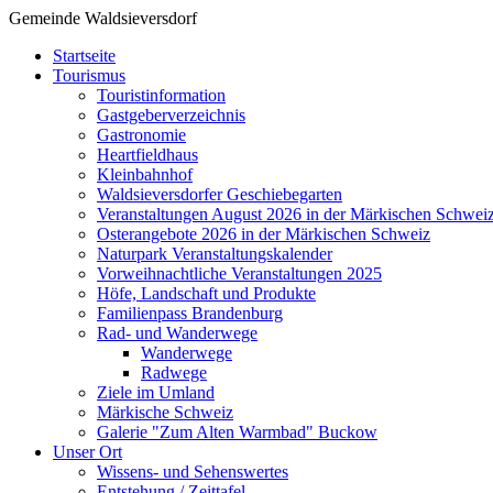
Gemeinde Waldsieversdorf
Startseite
Tourismus
Touristinformation
Gastgeberverzeichnis
Gastronomie
Heartfieldhaus
Kleinbahnhof
Waldsieversdorfer Geschiebegarten
Veranstaltungen August 2026 in der Märkischen Schwei
Osterangebote 2026 in der Märkischen Schweiz
Naturpark Veranstaltungskalender
Vorweihnachtliche Veranstaltungen 2025
Höfe, Landschaft und Produkte
Familienpass Brandenburg
Rad- und Wanderwege
Wanderwege
Radwege
Ziele im Umland
Märkische Schweiz
Galerie "Zum Alten Warmbad" Buckow
Unser Ort
Wissens- und Sehenswertes
Entstehung / Zeittafel