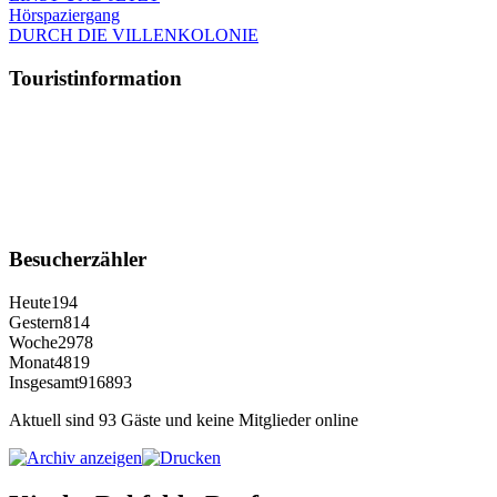
Hörspaziergang
DURCH DIE VILLENKOLONIE
Touristinformation
Besucherzähler
Heute
194
Gestern
814
Woche
2978
Monat
4819
Insgesamt
916893
Aktuell sind 93 Gäste und keine Mitglieder online