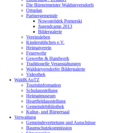
Die Bürgermeister Waldsieversdorfs
Ortsplan
Partnergemeinde
Nowogródek Pomorski
Jugendcamp 2013
Bildergalerie
Vereinsleben
Kinderstübchen e.V.
Heimatverein
Feuerwehr
Gewerbe & Handwerk
Traditionelle Veranstaltungen
Waldsieversdorfer Bildergalerie
Videothek
WaldKAuTZ
Touristinformation
Schulausstellung
Heimatmuseum
Heartfieldausstellung
Gemeindebibliothek
Kultur- und Bürgersaal
Verwaltung
Gemeindevertretung und Ausschüsse
Baumschutzkommission