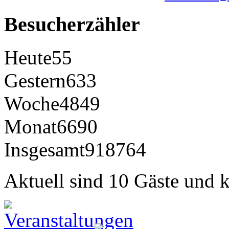
Besucherzähler
Heute
55
Gestern
633
Woche
4849
Monat
6690
Insgesamt
918764
Aktuell sind 10 Gäste und k