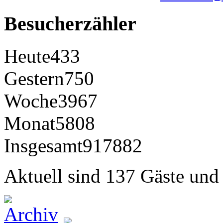
Besucherzähler
Heute
433
Gestern
750
Woche
3967
Monat
5808
Insgesamt
917882
Aktuell sind 137 Gäste und 