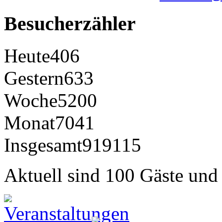
Besucherzähler
Heute
406
Gestern
633
Woche
5200
Monat
7041
Insgesamt
919115
Aktuell sind 100 Gäste und 