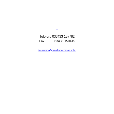
Telefon: 033433 157782
Fax: 033433 150415
touristinfo@waldsieversdorf.info