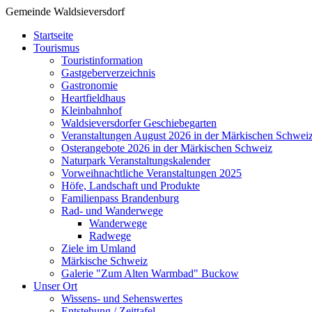
Gemeinde Waldsieversdorf
Startseite
Tourismus
Touristinformation
Gastgeberverzeichnis
Gastronomie
Heartfieldhaus
Kleinbahnhof
Waldsieversdorfer Geschiebegarten
Veranstaltungen August 2026 in der Märkischen Schwei
Osterangebote 2026 in der Märkischen Schweiz
Naturpark Veranstaltungskalender
Vorweihnachtliche Veranstaltungen 2025
Höfe, Landschaft und Produkte
Familienpass Brandenburg
Rad- und Wanderwege
Wanderwege
Radwege
Ziele im Umland
Märkische Schweiz
Galerie "Zum Alten Warmbad" Buckow
Unser Ort
Wissens- und Sehenswertes
Entstehung / Zeittafel