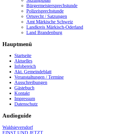
Sitzungsplan
Bürgermeistersprechstunde
Polizeisprechstunde
Ortsrecht / Satzungen
Amt Märkische Schweiz
Landkreis Märkisch-Oderland
Land Brandenburg
Hauptmenü
Startseite
Aktuelles
Infobereich
Akt. Gemeindeblatt
Veranstaltungen / Termine
Ausschreibungen
Gästebuch
Kontakt
Impressum
Datenschutz
Audioguide
Waldsieversdorf
EINST UND JETZT