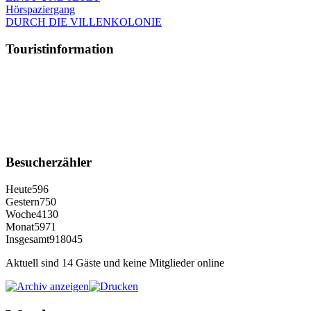
Hörspaziergang
DURCH DIE VILLENKOLONIE
Touristinformation
Besucherzähler
Heute
596
Gestern
750
Woche
4130
Monat
5971
Insgesamt
918045
Aktuell sind 14 Gäste und keine Mitglieder online