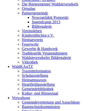
Die Bürgermeister Waldsieversdorfs
Ortsplan
Partnergemeinde
Nowogródek Pomorski
Jugendcamp 2013
Bildergalerie
Vereinsleben
Kinderstübchen e.V.
Heimatverein
Feuerwehr
Gewerbe & Handwerk
Traditionelle Veranstaltungen
Waldsieversdorfer Bildergalerie
Videothek
WaldKAuTZ
Touristinformation
Schulausstellung
Heimatmuseum
Heartfieldausstellung
Gemeindebibliothek
Kultur- und Bürgersaal
Verwaltung
Gemeindevertretung und Ausschüsse
Baumschutzkommission