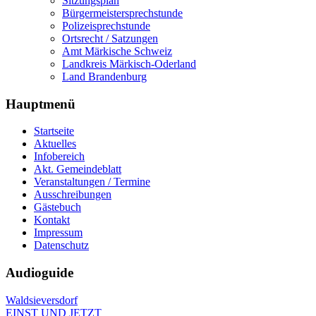
Sitzungsplan
Bürgermeistersprechstunde
Polizeisprechstunde
Ortsrecht / Satzungen
Amt Märkische Schweiz
Landkreis Märkisch-Oderland
Land Brandenburg
Hauptmenü
Startseite
Aktuelles
Infobereich
Akt. Gemeindeblatt
Veranstaltungen / Termine
Ausschreibungen
Gästebuch
Kontakt
Impressum
Datenschutz
Audioguide
Waldsieversdorf
EINST UND JETZT