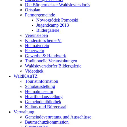
Die Bürgermeister Waldsieversdorfs
Ortsplan
Partnergemeinde
Nowogródek Pomorski
Jugendcamp 2013
Bildergalerie
Vereinsleben
Kinderstübchen e.V.
Heimatverein
Feuerwehr
Gewerbe & Handwerk
Traditionelle Veranstaltungen
Waldsieversdorfer Bildergalerie
Videothek
WaldKAuTZ
Touristinformation
Schulausstellung
Heimatmuseum
Heartfieldausstellung
Gemeindebibliothek
Kultur- und Bürgersaal
Verwaltung
Gemeindevertretung und Ausschüsse
Baumschutzkommission