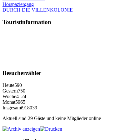
Hörspaziergang
DURCH DIE VILLENKOLONIE
Touristinformation
Besucherzähler
Heute
590
Gestern
750
Woche
4124
Monat
5965
Insgesamt
918039
Aktuell sind 29 Gäste und keine Mitglieder online