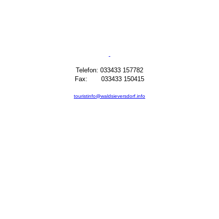
Telefon: 033433 157782
Fax: 033433 150415
touristinfo@waldsieversdorf.info