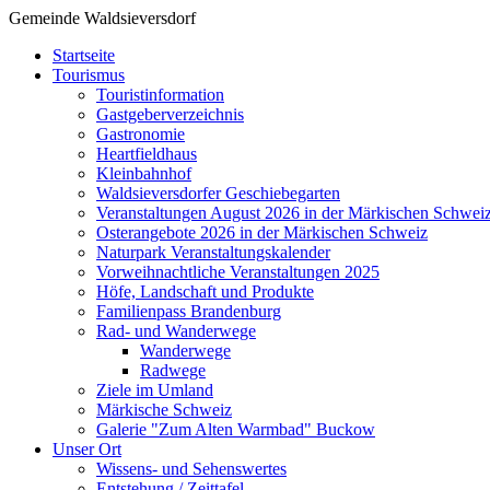
Gemeinde Waldsieversdorf
Startseite
Tourismus
Touristinformation
Gastgeberverzeichnis
Gastronomie
Heartfieldhaus
Kleinbahnhof
Waldsieversdorfer Geschiebegarten
Veranstaltungen August 2026 in der Märkischen Schwei
Osterangebote 2026 in der Märkischen Schweiz
Naturpark Veranstaltungskalender
Vorweihnachtliche Veranstaltungen 2025
Höfe, Landschaft und Produkte
Familienpass Brandenburg
Rad- und Wanderwege
Wanderwege
Radwege
Ziele im Umland
Märkische Schweiz
Galerie "Zum Alten Warmbad" Buckow
Unser Ort
Wissens- und Sehenswertes
Entstehung / Zeittafel