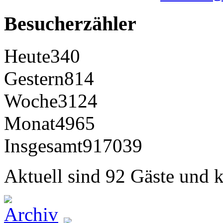
Besucherzähler
Heute
340
Gestern
814
Woche
3124
Monat
4965
Insgesamt
917039
Aktuell sind 92 Gäste und k