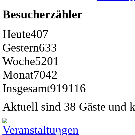
Besucherzähler
Heute
407
Gestern
633
Woche
5201
Monat
7042
Insgesamt
919116
Aktuell sind 38 Gäste und k