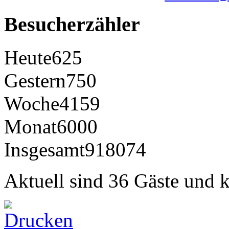
Besucherzähler
Heute
625
Gestern
750
Woche
4159
Monat
6000
Insgesamt
918074
Aktuell sind 36 Gäste und k