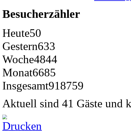
Besucherzähler
Heute
50
Gestern
633
Woche
4844
Monat
6685
Insgesamt
918759
Aktuell sind 41 Gäste und k