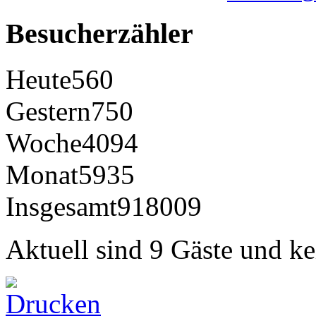
Besucherzähler
Heute
560
Gestern
750
Woche
4094
Monat
5935
Insgesamt
918009
Aktuell sind 9 Gäste und ke