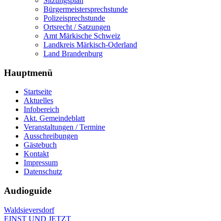
Sitzungsplan
Bürgermeistersprechstunde
Polizeisprechstunde
Ortsrecht / Satzungen
Amt Märkische Schweiz
Landkreis Märkisch-Oderland
Land Brandenburg
Hauptmenü
Startseite
Aktuelles
Infobereich
Akt. Gemeindeblatt
Veranstaltungen / Termine
Ausschreibungen
Gästebuch
Kontakt
Impressum
Datenschutz
Audioguide
Waldsieversdorf
EINST UND JETZT