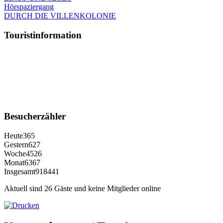
Hörspaziergang
DURCH DIE VILLENKOLONIE
Touristinformation
Besucherzähler
Heute
365
Gestern
627
Woche
4526
Monat
6367
Insgesamt
918441
Aktuell sind 26 Gäste und keine Mitglieder online