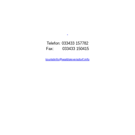
Telefon: 033433 157782
Fax: 033433 150415
touristinfo@waldsieversdorf.info