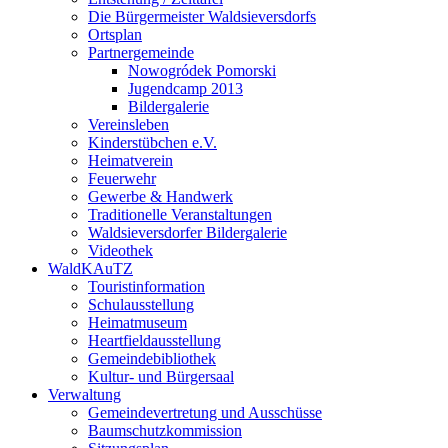
Die Bürgermeister Waldsieversdorfs
Ortsplan
Partnergemeinde
Nowogródek Pomorski
Jugendcamp 2013
Bildergalerie
Vereinsleben
Kinderstübchen e.V.
Heimatverein
Feuerwehr
Gewerbe & Handwerk
Traditionelle Veranstaltungen
Waldsieversdorfer Bildergalerie
Videothek
WaldKAuTZ
Touristinformation
Schulausstellung
Heimatmuseum
Heartfieldausstellung
Gemeindebibliothek
Kultur- und Bürgersaal
Verwaltung
Gemeindevertretung und Ausschüsse
Baumschutzkommission