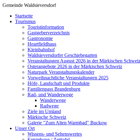
Gemeinde Waldsieversdorf
Startseite
Tourismus
Touristinformation
Gastgeberverzeichnis
Gastronomie
Heartfieldhaus
Kleinbahnhof
Waldsieversdorfer Geschiebegarten
Veranstaltungen August 2026 in der Märkischen Schwei
Osterangebote 2026 in der Märkischen Schweiz
Naturpark Veranstaltungskalender
Vorweihnachtliche Veranstaltungen 2025
Höfe, Landschaft und Produkte
Familienpass Brandenburg
Rad- und Wanderwege
Wanderwege
Radwege
Ziele im Umland
Märkische Schweiz
Galerie "Zum Alten Warmbad" Buckow
Unser Ort
Wissens- und Sehenswertes
Entstehung / Zeittafel