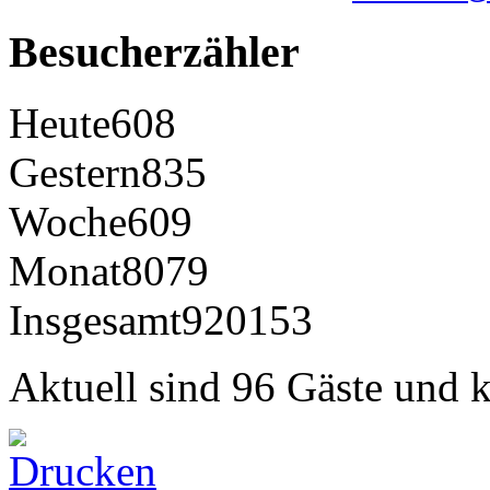
Besucherzähler
Heute
608
Gestern
835
Woche
609
Monat
8079
Insgesamt
920153
Aktuell sind 96 Gäste und k