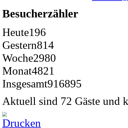
Besucherzähler
Heute
196
Gestern
814
Woche
2980
Monat
4821
Insgesamt
916895
Aktuell sind 72 Gäste und k