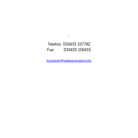
Telefon: 033433 157782
Fax: 033433 150415
touristinfo@waldsieversdorf.info