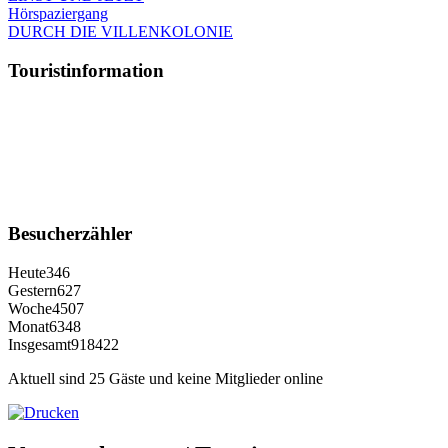
Hörspaziergang
DURCH DIE VILLENKOLONIE
Touristinformation
Besucherzähler
Heute
346
Gestern
627
Woche
4507
Monat
6348
Insgesamt
918422
Aktuell sind 25 Gäste und keine Mitglieder online