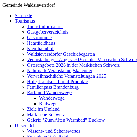
Gemeinde Waldsieversdorf
Startseite
Tourismus
Touristinformation
Gastgeberverzeichnis
Gastronomie
Heartfieldhaus
Kleinbahnhof
Waldsieversdorfer Geschiebegarten
Veranstaltungen August 2026 in der Märkischen Schwei
Osterangebote 2026 in der Märkischen Schweiz
Naturpark Veranstaltungskalender
Vorweihnachtliche Veranstaltungen 2025
Höfe, Landschaft und Produkte
Familienpass Brandenburg
Rad- und Wanderwege
Wanderwege
Radwege
Ziele im Umland
Märkische Schweiz
Galerie "Zum Alten Warmbad" Buckow
Unser Ort
Wissens- und Sehenswertes
Entstehung / Zeittafel