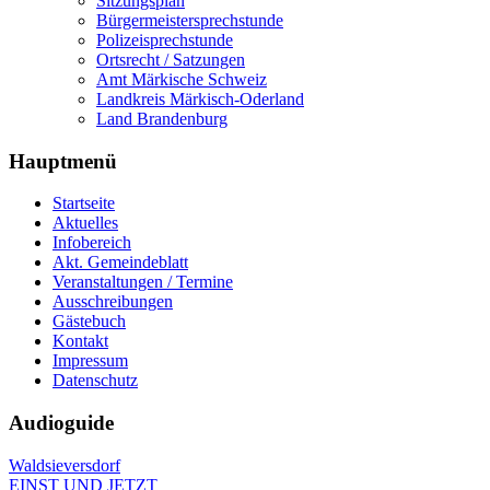
Sitzungsplan
Bürgermeistersprechstunde
Polizeisprechstunde
Ortsrecht / Satzungen
Amt Märkische Schweiz
Landkreis Märkisch-Oderland
Land Brandenburg
Hauptmenü
Startseite
Aktuelles
Infobereich
Akt. Gemeindeblatt
Veranstaltungen / Termine
Ausschreibungen
Gästebuch
Kontakt
Impressum
Datenschutz
Audioguide
Waldsieversdorf
EINST UND JETZT