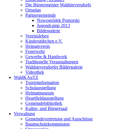
Die Bürgermeister Waldsieversdorfs
Ortsplan
Partnergemeinde
Nowogródek Pomorski
Jugendcamp 2013
Bildergalerie
Vereinsleben
Kinderstübchen e.V.
Heimatverein
Feuerwehr
Gewerbe & Handwerk
Traditionelle Veranstaltungen
Waldsieversdorfer Bildergalerie
Videothek
WaldKAuTZ
Touristinformation
Schulausstellung
Heimatmuseum
Heartfieldausstellung
Gemeindebibliothek
Kultur- und Bürgersaal
Verwaltung
Gemeindevertretung und Ausschüsse
Baumschutzkommission