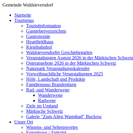
Gemeinde Waldsieversdorf
Startseite
Tourismus
Touristinformation
Gastgeberverzeichnis
Gastronomie
Heartfieldhaus
Kleinbahnhof
Waldsieversdorfer Geschiebegarten
Veranstaltungen August 2026 in der Märkischen Schwei
Osterangebote 2026 in der Märkischen Schweiz
Naturpark Veranstaltungskalender
Vorweihnachtliche Veranstaltungen 2025
Höfe, Landschaft und Produkte
Familienpass Brandenburg
Rad- und Wanderwege
Wanderwege
Radwege
Ziele im Umland
Märkische Schweiz
Galerie "Zum Alten Warmbad" Buckow
Unser Ort
Wissens- und Sehenswertes
Entstehung / Zeittafel