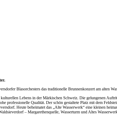
er.
rsdorfer Blasorchesters das traditionelle Brunnenkonzert am alten Wa
es kulturellen Lebens in der Märkischen Schweiz. Die gelungenen Auftrit
ohe professionelle Qualität. Der schön gestaltete Platz mit dem Felds
versdorf. Heute beheimatet das „Alte Wasserwerk“ eine kleinen heimat
Waldsieverdorf – Margarethenquelle, Wasserturm und Altes Wasserwerk 