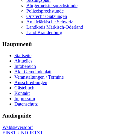
Sitzungsplan
Bürgermeistersprechstunde
Polizeisprechstunde
Ortsrecht / Satzungen
Amt Märkische Schweiz
Landkreis Märkisch-Oderland
Land Brandenburg
Hauptmenü
Startseite
Aktuelles
Infobereich
Akt. Gemeindeblatt
Veranstaltungen / Termine
Ausschreibungen
Gästebuch
Kontakt
Impressum
Datenschutz
Audioguide
Waldsieversdorf
EINST UND JETZT