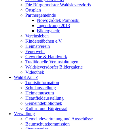
Die Bürgermeister Waldsieversdorfs
Ortsplan
Partnergemeinde
Nowogródek Pomorski
Jugendcamp 2013
Bildergalerie
Vereinsleben
Kinderstübchen e.V.
Heimatverein
Feuerwehr
Gewerbe & Handwerk
Traditionelle Veranstaltungen
Waldsieversdorfer Bildergalerie
Videothek
WaldKAuTZ
Touristinformation
Schulausstellung
Heimatmuseum
Heartfieldausstellung
Gemeindebibliothek
Kultur- und Bürgersaal
Verwaltung
Gemeindevertretung und Ausschüsse
Baumschutzkommission