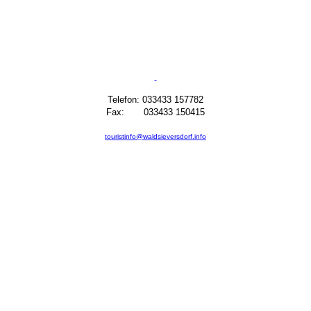
Telefon: 033433 157782
Fax: 033433 150415
touristinfo@waldsieversdorf.info