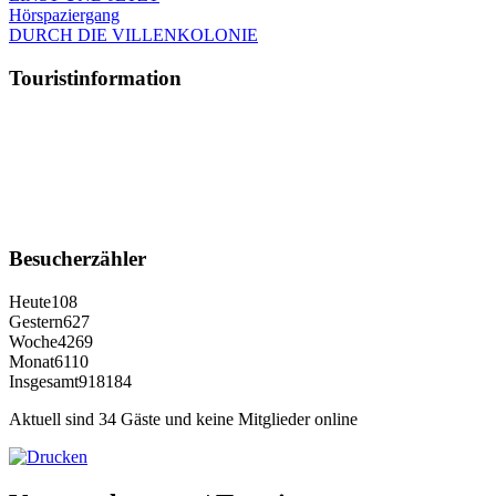
Hörspaziergang
DURCH DIE VILLENKOLONIE
Touristinformation
Besucherzähler
Heute
108
Gestern
627
Woche
4269
Monat
6110
Insgesamt
918184
Aktuell sind 34 Gäste und keine Mitglieder online