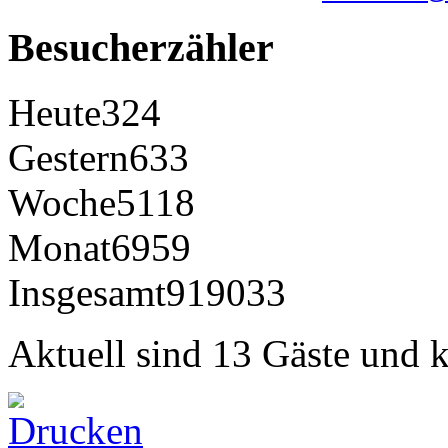
Besucherzähler
Heute
324
Gestern
633
Woche
5118
Monat
6959
Insgesamt
919033
Aktuell sind 13 Gäste und k