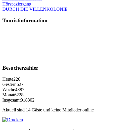
Hörspaziergang
DURCH DIE VILLENKOLONIE
Touristinformation
Besucherzähler
Heute
226
Gestern
627
Woche
4387
Monat
6228
Insgesamt
918302
Aktuell sind 14 Gäste und keine Mitglieder online