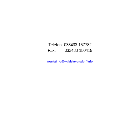
Telefon: 033433 157782
Fax: 033433 150415
touristinfo@waldsieversdorf.info