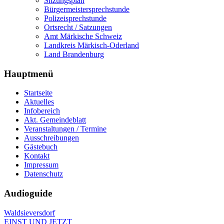
Sitzungsplan
Bürgermeistersprechstunde
Polizeisprechstunde
Ortsrecht / Satzungen
Amt Märkische Schweiz
Landkreis Märkisch-Oderland
Land Brandenburg
Hauptmenü
Startseite
Aktuelles
Infobereich
Akt. Gemeindeblatt
Veranstaltungen / Termine
Ausschreibungen
Gästebuch
Kontakt
Impressum
Datenschutz
Audioguide
Waldsieversdorf
EINST UND JETZT