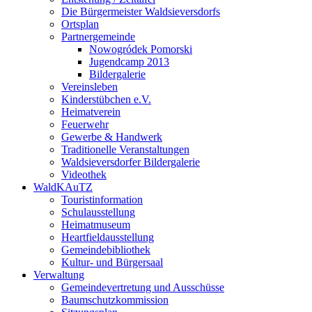
Die Bürgermeister Waldsieversdorfs
Ortsplan
Partnergemeinde
Nowogródek Pomorski
Jugendcamp 2013
Bildergalerie
Vereinsleben
Kinderstübchen e.V.
Heimatverein
Feuerwehr
Gewerbe & Handwerk
Traditionelle Veranstaltungen
Waldsieversdorfer Bildergalerie
Videothek
WaldKAuTZ
Touristinformation
Schulausstellung
Heimatmuseum
Heartfieldausstellung
Gemeindebibliothek
Kultur- und Bürgersaal
Verwaltung
Gemeindevertretung und Ausschüsse
Baumschutzkommission