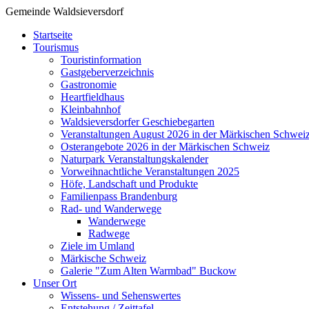
Gemeinde Waldsieversdorf
Startseite
Tourismus
Touristinformation
Gastgeberverzeichnis
Gastronomie
Heartfieldhaus
Kleinbahnhof
Waldsieversdorfer Geschiebegarten
Veranstaltungen August 2026 in der Märkischen Schwei
Osterangebote 2026 in der Märkischen Schweiz
Naturpark Veranstaltungskalender
Vorweihnachtliche Veranstaltungen 2025
Höfe, Landschaft und Produkte
Familienpass Brandenburg
Rad- und Wanderwege
Wanderwege
Radwege
Ziele im Umland
Märkische Schweiz
Galerie "Zum Alten Warmbad" Buckow
Unser Ort
Wissens- und Sehenswertes
Entstehung / Zeittafel