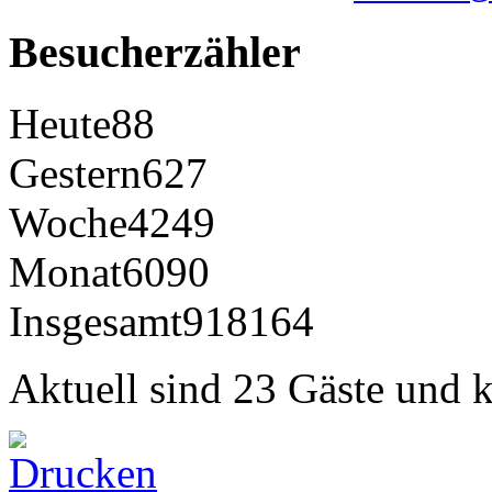
Besucherzähler
Heute
88
Gestern
627
Woche
4249
Monat
6090
Insgesamt
918164
Aktuell sind 23 Gäste und k