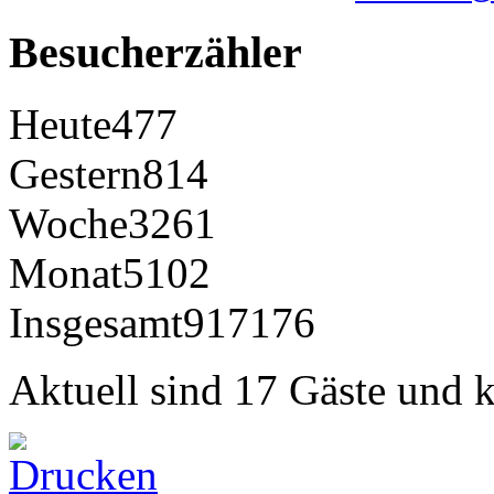
Besucherzähler
Heute
477
Gestern
814
Woche
3261
Monat
5102
Insgesamt
917176
Aktuell sind 17 Gäste und k