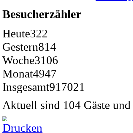
Besucherzähler
Heute
322
Gestern
814
Woche
3106
Monat
4947
Insgesamt
917021
Aktuell sind 104 Gäste und 