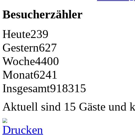
Besucherzähler
Heute
239
Gestern
627
Woche
4400
Monat
6241
Insgesamt
918315
Aktuell sind 15 Gäste und k